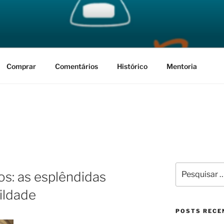
RTE
 vai acontecer
Comprar
Comentários
Histórico
Mentoria
Pesquisar
os: as esplêndidas
por:
ildade
POSTS RECE