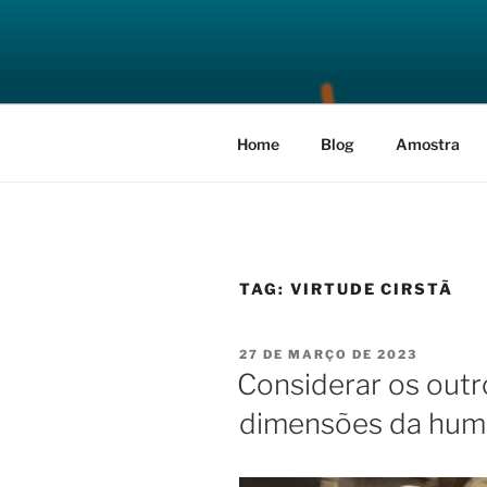
Pular
para
A BOA PA
o
O melhor dia de sua vida ainda
conteúdo
Home
Blog
Amostra
TAG:
VIRTUDE CIRSTÃ
PUBLICADO
27 DE MARÇO DE 2023
EM
Considerar os outr
dimensões da hum