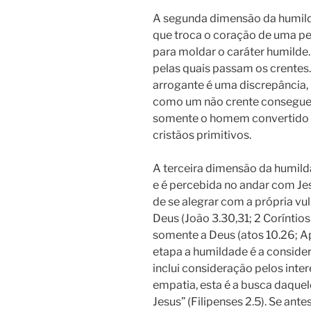
A segunda dimensão da humil
que troca o coração de uma pe
para moldar o caráter humilde.
pelas quais passam os crentes
arrogante é uma discrepância,
como um não crente consegue s
somente
o homem convertido 
cristãos primitivos.
A terceira dimensão da humild
e é percebida no andar com Je
de se alegrar com a própria vu
Deus (João 3.30,31; 2 Coríntios
somente a Deus (atos 10.26; A
etapa a humildade é a consider
inclui consideração pelos inter
empatia, esta é a busca daquel
Jesus” (Filipenses 2.5). Se ant