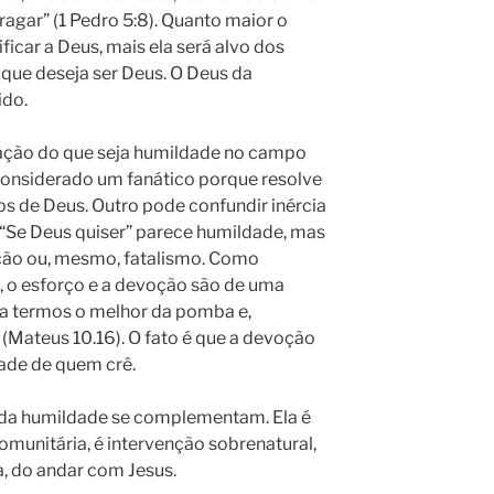
agar” (1 Pedro 5:8). Quanto maior o
ficar a Deus, mais ela será alvo dos
que deseja ser Deus. O Deus da
ido.
ação do que seja humildade no campo
considerado um fanático porque resolve
s de Deus. Outro pode confundir inércia
“Se Deus quiser” parece humildade, mas
ão ou, mesmo, fatalismo. Como
, o esforço e a devoção são de uma
ra termos o melhor da pomba e,
(Mateus 10.16). O fato é que a devoção
dade de quem crê.
da humildade se complementam. Ela é
munitária, é intervenção sobrenatural,
ja, do andar com Jesus.