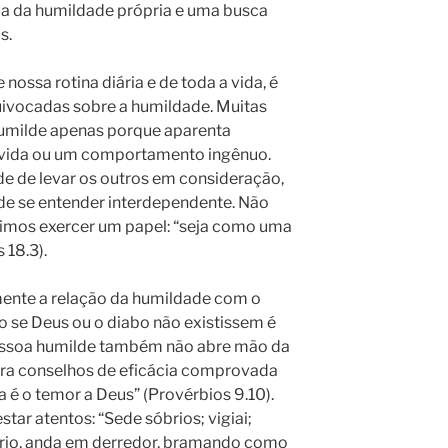
cia da humildade própria e uma busca
s.
ossa rotina diária e de toda a vida, é
vocadas sobre a humildade. Muitas
umilde apenas porque aparenta
 vida ou um comportamento ingênuo.
de de levar os outros em consideração,
 de se entender interdependente. Não
imos exercer um papel: “seja como uma
 18.3).
ente a relação da humildade com o
 se Deus ou o diabo não existissem é
essoa humilde também não abre mão da
era conselhos de eficácia comprovada
a é o temor a Deus” (Provérbios 9.10).
ar atentos: “Sede sóbrios; vigiai;
ário, anda em derredor, bramando como