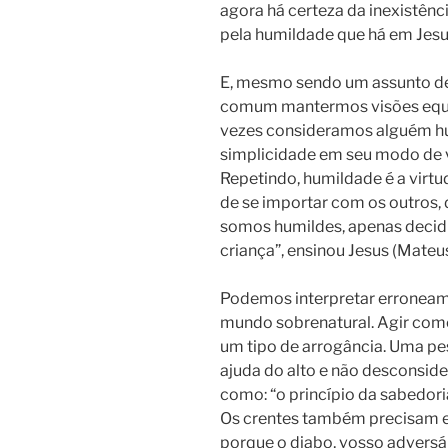
agora há certeza da inexistên
pela humildade que há em Jesu
E, mesmo sendo um assunto de n
comum mantermos visões equi
vezes consideramos alguém h
simplicidade em seu modo de
Repetindo, humildade é a virtu
de se importar com os outros,
somos humildes, apenas decid
criança”, ensinou Jesus (Mateus
Podemos interpretar erroneam
mundo sobrenatural. Agir como
um tipo de arrogância. Uma p
ajuda do alto e não desconsid
como: “o princípio da sabedori
Os crentes também precisam est
porque o diabo, vosso advers