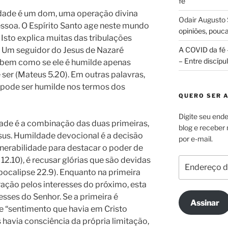
fé
dade é um dom, uma operação divina
Odair Augusto 
ssoa. O Espírito Santo age neste mundo
opiniões, pouc
 Isto explica muitas das tribulações
. Um seguidor do Jesus de Nazaré
A COVID da fé 
– Entre discípu
 bem como se ele é humilde apenas
er (Mateus 5.20). Em outras palavras,
pode ser humilde nos termos dos
QUERO SER 
Digite seu ende
ade é a combinação das duas primeiras,
blog e receber
sus. Humildade devocional é a decisão
por e-mail.
lnerabilidade para destacar o poder de
 12.10), é recusar glórias que são devidas
Endereço
de
pocalipse 22.9). Enquanto na primeira
e-
ação pelos interesses do próximo, esta
mail
esses do Senhor. Se a primeira é
Assinar
e “sentimento que havia em Cristo
es havia consciência da própria limitação,