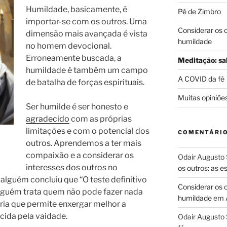
Humildade, basicamente, é
Pé de Zimbro
importar-se com os outros. Uma
Considerar os 
dimensão mais avançada é vista
humildade
no homem devocional.
Erroneamente buscada, a
Meditação: sab
humildade é também um campo
A COVID da fé
de batalha de forças espirituais.
Muitas opiniõe
Ser humilde é ser honesto e
agradecido
com as próprias
limitações e com o potencial dos
COMENTÁRI
outros. Aprendemos a ter mais
compaixão e a considerar os
Odair Augusto 
interesses dos outros no
os outros: as 
 alguém concluiu que “O teste definitivo
Considerar os 
lguém trata quem não pode fazer nada
humildade
em
ria que permite enxergar melhor a
rcida pela vaidade.
Odair Augusto 