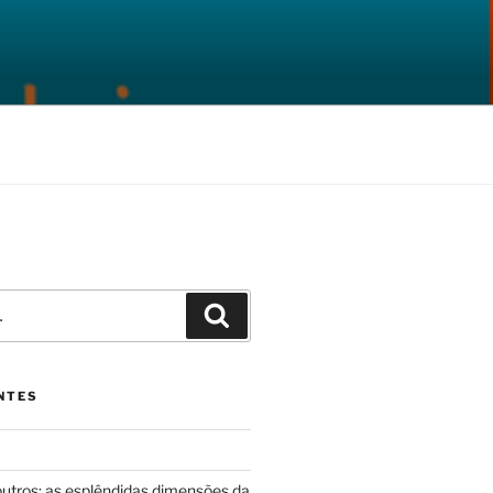
Pesquisar
NTES
outros: as esplêndidas dimensões da