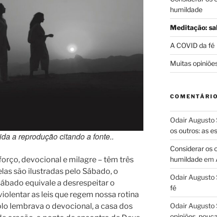
humildade
Meditação: sab
A COVID da fé
Muitas opiniõe
COMENTÁRI
Odair Augusto 
os outros: as 
tida a reprodução citando a fonte..
Considerar os 
forço, devocional e milagre – têm três
humildade
em
las são ilustradas pelo Sábado, o
Odair Augusto 
sábado equivale a desrespeitar o
fé
olentar as leis que regem nossa rotina
plo lembrava o devocional, a casa dos
Odair Augusto 
opiniões, pouc