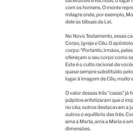
sacerdotes e escribas, o lugar
com os homens. O monte repre
milagre onde, por exemplo, Moi
dele as tábuas da Lei.
No Novo Testamento, essas ca
Corpo, Igreja e Céu. O apóstol
corpo: “Portanto, irmãos, pela
ofereçam o seu corpo como sacr
Este é o culto racional de voc
quase sempre substituído pelo 
lugar à imagem de Céu, muito 
O valor dessas três “casas” já
púlpitos enfatizaram que o imp
no céu; outros destacavam a ju
outros o equilíbrio das três. C
ama a Marta, ama a Maria e ama
dimensões.