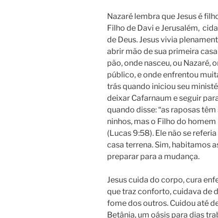
Nazaré lembra que Jesus é fil
Filho de Davi e Jerusalém, cida
de Deus. Jesus vivia plenamente
abrir mão de sua primeira cas
pão, onde nasceu, ou Nazaré, on
público, e onde enfrentou muit
trás quando iniciou seu minist
deixar Cafarnaum e seguir para
quando disse: “as raposas têm 
ninhos, mas o Filho do homem
(Lucas 9:58). Ele não se referi
casa terrena. Sim, habitamos a
preparar para a mudança.
Jesus cuida do corpo, cura en
que traz conforto, cuidava de d
fome dos outros. Cuidou até d
Betânia, um oásis para dias tr