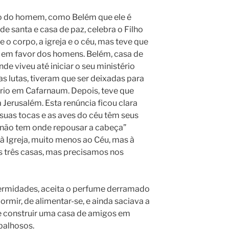
ho do homem, como Belém que ele é
de santa e casa de paz, celebra o Filho
 o corpo, a igreja e o céu, mas teve que
a em favor dos homens. Belém, casa de
de viveu até iniciar o seu ministério
as lutas, tiveram que ser deixadas para
ério em Cafarnaum. Depois, teve que
 Jerusalém. Esta renúncia ficou clara
suas tocas e as aves do céu têm seus
 não tem onde repousar a cabeça”
a à Igreja, muito menos ao Céu, mas à
s três casas, mas precisamos nos
fermidades, aceita o perfume derramado
ormir, de alimentar-se, e ainda saciava a
e construir uma casa de amigos em
abalhosos.