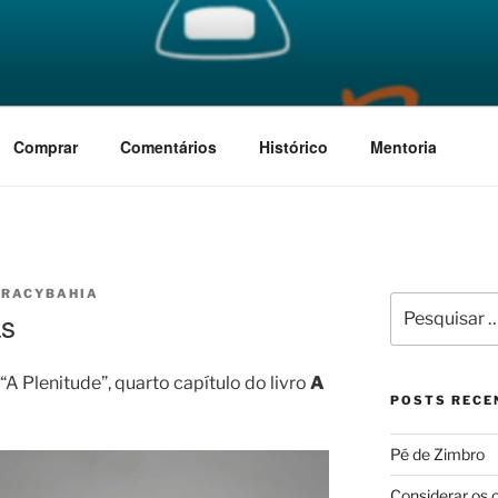
RTE
 vai acontecer
Comprar
Comentários
Histórico
Mentoria
URACYBAHIA
Pesquisar
as
por:
“A Plenitude”, quarto capítulo do livro
A
POSTS RECE
Pé de Zimbro
Considerar os 