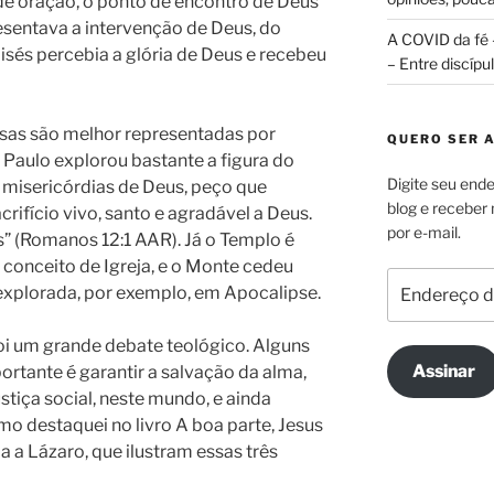
 de oração, o ponto de encontro de Deus
sentava a intervenção de Deus, do
A COVID da fé 
sés percebia a glória de Deus e recebeu
– Entre discípu
sas são melhor representadas por
QUERO SER 
o Paulo explorou bastante a figura do
Digite seu ende
s misericórdias de Deus, peço que
blog e receber
ifício vivo, santo e agradável a Deus.
por e-mail.
ês” (Romanos 12:1 AAR). Já o Templo é
conceito de Igreja, e o Monte cedeu
Endereço
explorada, por exemplo, em Apocalipse.
de
e-
 foi um grande debate teológico. Alguns
mail
Assinar
ortante é garantir a salvação da alma,
stiça social, neste mundo, e ainda
omo destaquei no livro A boa parte, Jesus
 a Lázaro, que ilustram essas três