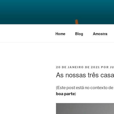
Pular
para
A BOA PA
o
O melhor dia de sua vida ainda
conteúdo
Home
Blog
Amostra
PUBLICADO
20 DE JANEIRO DE 2021
POR
J
EM
As nossas três cas
(Este post está no contexto de 
boa parte
)