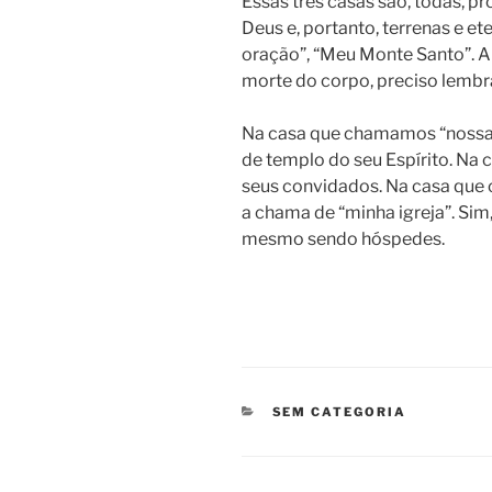
Essas três casas são, todas, 
Deus e, portanto, terrenas e e
oração”, “Meu Monte Santo”. A
morte do corpo, preciso lembra
Na casa que chamamos “nossa”
de templo do seu Espírito. Na
seus convidados. Na casa que
a chama de “minha igreja”. Sim
mesmo sendo hóspedes.
CATEGORIAS
SEM CATEGORIA